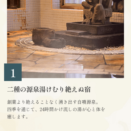
1
二種の源泉湯けむり絶えぬ宿
創業より絶えることなく湧き出す自噴源泉。
四季を通じて、24時間かけ流しの湯が心と体を
癒します。