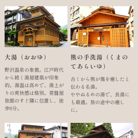
大湯（おおゆ）
熊の手洗湯（くまの
てあらいゆ）
野沢温泉の象徴。江戸時代
から続く湯屋建築が印象
古くから熊が傷を癒したと
的。湯温は高めで、湯上が
伝わる名湯。
りの爽快感は格別。常盤屋
ややぬるめの湯で、長湯に
旅館のすぐ隣に位置し、徒
も最適。旅の途中の癒し
歩0分。
に。