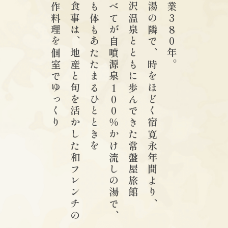
創作料理を個室でゆっくり
お食事は、地産と旬を活かした和フレンチの
心も体もあたたまるひとときを
すべてが自噴源泉100％かけ流しの湯で、
野沢温泉とともに歩んできた常盤屋旅館
大湯の隣で、時をほどく宿寛永年間より、
創業380年。